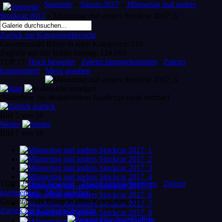
Startseite
»
Saison 2017
»
Männertag mal anders
Stockcar 2017
» Männertag mal anders Stockcar 2017_6
Zurück zur Kategorieübersicht
Gesamtanzahl Bilder in allen Kategorien: 510
Zugriffe auf alle Bilder bislang: 124.019
TOP 12:
Hoch bewertet
-
Zuletzt hinzugekommen
-
Zuletzt
kommentiert
-
Meist gesehen
[Slideshow bei deaktiviertem JacaScript nicht nutzbar]
Zurück
Bild 5 von 18
Weiter
Bild 7 von 18
TOP 12:
Hoch bewertet
-
Zuletzt hinzugekommen
-
Zuletzt
kommentiert
-
Meist gesehen
Gesamtanzahl Bilder in allen Kategorien: 510
Zurück zur Kategorieübersicht