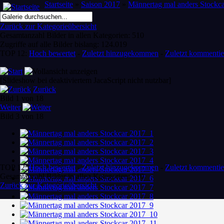
Startseite
»
Saison 2017
»
Männertag mal anders Stockc
Zurück zur Kategorieübersicht
Gesamtanzahl Bilder in allen Kategorien: 510
Zugriffe auf alle Bilder bislang: 124.019
TOP 12:
Hoch bewertet
-
Zuletzt hinzugekommen
-
Zuletzt kommentie
[Slideshow bei deaktiviertem JacaScript nicht nutzbar]
Zurück
Bild 1 von 18
Weiter
Bild 3 von 18
TOP 12:
Hoch bewertet
-
Zuletzt hinzugekommen
-
Zuletzt kommentie
Gesamtanzahl Bilder in allen Kategorien: 510
Zurück zur Kategorieübersicht