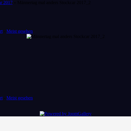
ar 2017
» Männertag mal anders Stockcar 2017_2
rt
-
Meist gesehen
rt
-
Meist gesehen