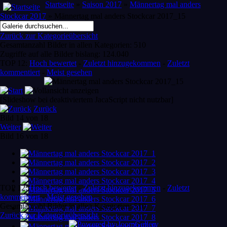
Startseite
»
Saison 2017
»
Männertag mal anders
Stockcar 2017
» Männertag mal anders Stockcar 2017_15
Zurück zur Kategorieübersicht
Gesamtanzahl Bilder in allen Kategorien: 510
Zugriffe auf alle Bilder bislang: 124.040
TOP 12:
Hoch bewertet
-
Zuletzt hinzugekommen
-
Zuletzt
kommentiert
-
Meist gesehen
[Slideshow bei deaktiviertem JacaScript nicht nutzbar]
Zurück
Bild 14 von 18
Weiter
Bild 16 von 18
TOP 12:
Hoch bewertet
-
Zuletzt hinzugekommen
-
Zuletzt
kommentiert
-
Meist gesehen
Gesamtanzahl Bilder in allen Kategorien: 510
Zurück zur Kategorieübersicht