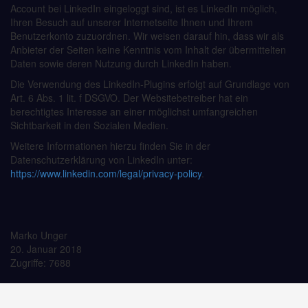
Account bei LinkedIn eingeloggt sind, ist es LinkedIn möglich,
Ihren Besuch auf unserer Internetseite Ihnen und Ihrem
Benutzerkonto zuzuordnen. Wir weisen darauf hin, dass wir als
Anbieter der Seiten keine Kenntnis vom Inhalt der übermittelten
Daten sowie deren Nutzung durch LinkedIn haben.
Die Verwendung des LinkedIn-Plugins erfolgt auf Grundlage von
Art. 6 Abs. 1 lit. f DSGVO. Der Websitebetreiber hat ein
berechtigtes Interesse an einer möglichst umfangreichen
Sichtbarkeit in den Sozialen Medien.
Weitere Informationen hierzu finden Sie in der
Datenschutzerklärung von LinkedIn unter:
https://www.linkedin.com/legal/privacy-policy
.
Marko Unger
20. Januar 2018
Zugriffe: 7688