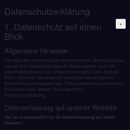
Datenschutzerklärung
1. Datenschutz auf einen
Blick
Allgemeine Hinweise
Die folgenden Hinweise geben einen einfachen Überblick darüber,
was mit Ihren personenbezogenen Daten passiert, wenn Sie
unsere Website besuchen. Personenbezogene Daten sind alle
Daten, mit denen Sie persönlich identifiziert werden können.
Ausführliche Informationen zum Thema Datenschutz entnehmen
Sie unserer unter diesem Text aufgeführten
Datenschutzerklärung.
Datenerfassung auf unserer Website
Wer ist verantwortlich für die Datenerfassung auf dieser
Website?