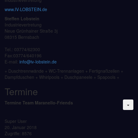
Industrievertretung
www.IV-LOBSTEIN.de
Steffen Lobstein
Industrievertretung
Neue Grünhainer Straße 3j
08315 Bernsbach
Tel.: 03774/62300
Fax:03774/640196
E-mail:
info@iv-lobstein.de
+ Duschtrennwände + WC-Trennanlagen + Fertignaßzellen +
Dampfduschen + Whirlpools + Duschpaneele + Spapools +
Termine
Termine
Team Maranello-Friends
Super User
20. Januar 2018
Zugriffe: 8576