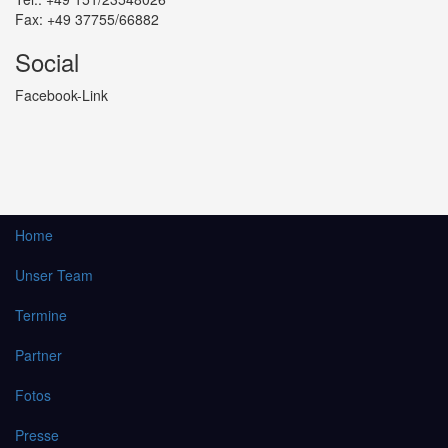
Fax: +49 37755/66882
Social
Facebook-Link
Home
Unser Team
Termine
Partner
Fotos
Presse