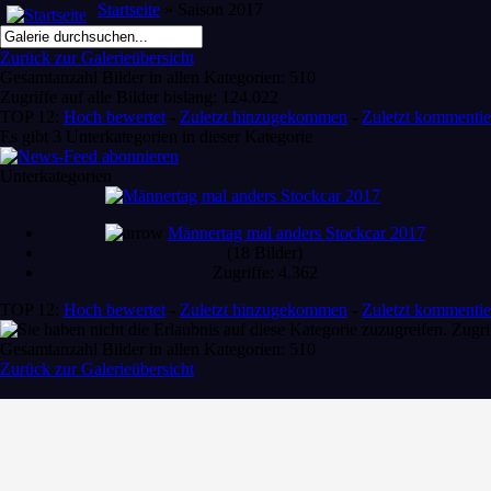
Startseite
» Saison 2017
Zurück zur Galerieübersicht
Gesamtanzahl Bilder in allen Kategorien: 510
Zugriffe auf alle Bilder bislang: 124.022
TOP 12:
Hoch bewertet
-
Zuletzt hinzugekommen
-
Zuletzt kommentie
Es gibt 3 Unterkategorien in dieser Kategorie
Unterkategorien
Männertag mal anders Stockcar 2017
(18 Bilder)
Zugriffe: 4.362
TOP 12:
Hoch bewertet
-
Zuletzt hinzugekommen
-
Zuletzt kommentie
Zugri
Gesamtanzahl Bilder in allen Kategorien: 510
Zurück zur Galerieübersicht