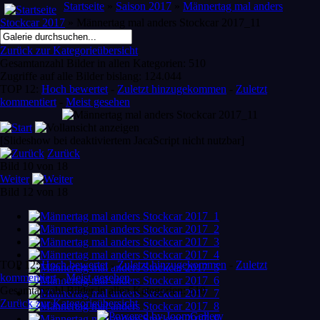
Startseite
»
Saison 2017
»
Männertag mal anders
Stockcar 2017
» Männertag mal anders Stockcar 2017_11
Zurück zur Kategorieübersicht
Gesamtanzahl Bilder in allen Kategorien: 510
Zugriffe auf alle Bilder bislang: 124.044
TOP 12:
Hoch bewertet
-
Zuletzt hinzugekommen
-
Zuletzt
kommentiert
-
Meist gesehen
[Slideshow bei deaktiviertem JacaScript nicht nutzbar]
Zurück
Bild 10 von 18
Weiter
Bild 12 von 18
TOP 12:
Hoch bewertet
-
Zuletzt hinzugekommen
-
Zuletzt
kommentiert
-
Meist gesehen
Gesamtanzahl Bilder in allen Kategorien: 510
Zurück zur Kategorieübersicht