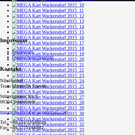
Impressum
Impressum
Datenschutzerklärung
Kontakt
Nils Henkel
Team Maranello Friends
Stützengrüner Str. 8
08304 Schönheide
maranello.friends@googlemail.com
Tel.: +49 151/23548026
Fax: +49 37755/66882