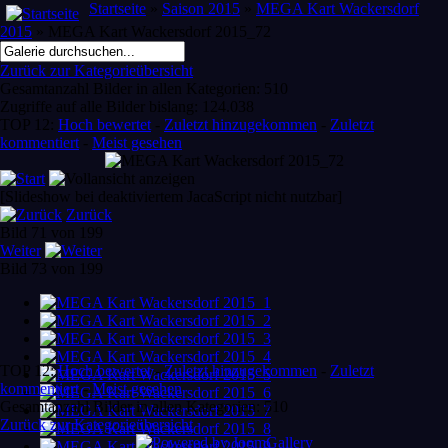
Startseite
»
Saison 2015
»
MEGA Kart Wackersdorf
2015
» MEGA Kart Wackersdorf 2015_72
Zurück zur Kategorieübersicht
Gesamtanzahl Bilder in allen Kategorien: 510
Zugriffe auf alle Bilder bislang: 124.038
TOP 12:
Hoch bewertet
-
Zuletzt hinzugekommen
-
Zuletzt
kommentiert
-
Meist gesehen
[Slideshow bei deaktiviertem JacaScript nicht nutzbar]
Zurück
Bild 71 von 199
Weiter
Bild 73 von 199
TOP 12:
Hoch bewertet
-
Zuletzt hinzugekommen
-
Zuletzt
kommentiert
-
Meist gesehen
Gesamtanzahl Bilder in allen Kategorien: 510
Zurück zur Kategorieübersicht