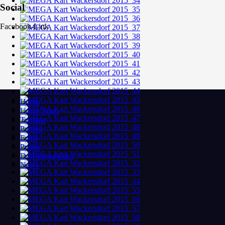
Social
Facebook-Link
Home
Unser Team
Termine
Partner
Fotos
Presse
DAI-Mega-Euro
News