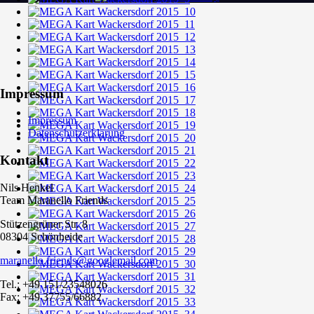
Impressum
Impressum
Datenschutzerklärung
Kontakt
Nils Henkel
Team Maranello Friends
Stützengrüner Str. 8
08304 Schönheide
maranello.friends@googlemail.com
Tel.: +49 151/23548026
Fax: +49 37755/66882