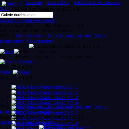
Startseite
»
Saison 2015
»
MEGA Kart Wackersdorf
2015
» MEGA Kart Wackersdorf 2015_136
Zurück zur Kategorieübersicht
Gesamtanzahl Bilder in allen Kategorien: 510
Zugriffe auf alle Bilder bislang: 124.037
TOP 12:
Hoch bewertet
-
Zuletzt hinzugekommen
-
Zuletzt
kommentiert
-
Meist gesehen
[Slideshow bei deaktiviertem JacaScript nicht nutzbar]
Zurück
Bild 135 von 199
Weiter
Bild 137 von 199
TOP 12:
Hoch bewertet
-
Zuletzt hinzugekommen
-
Zuletzt
kommentiert
-
Meist gesehen
Gesamtanzahl Bilder in allen Kategorien: 510
Zurück zur Kategorieübersicht