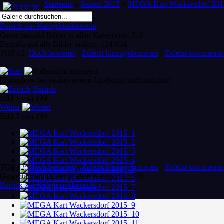
Startseite
»
Saison 2015
»
MEGA Kart Wackersdorf 201
Zurück zur Kategorieübersicht
Gesamtanzahl Bilder in allen Kategorien: 510
Zugriffe auf alle Bilder bislang: 124.034
TOP 12:
Hoch bewertet
-
Zuletzt hinzugekommen
-
Zuletzt kommentie
[Slideshow bei deaktiviertem JacaScript nicht nutzbar]
Zurück
Bild 1 von 199
Weiter
Bild 3 von 199
TOP 12:
Hoch bewertet
-
Zuletzt hinzugekommen
-
Zuletzt kommentie
Gesamtanzahl Bilder in allen Kategorien: 510
Zurück zur Kategorieübersicht