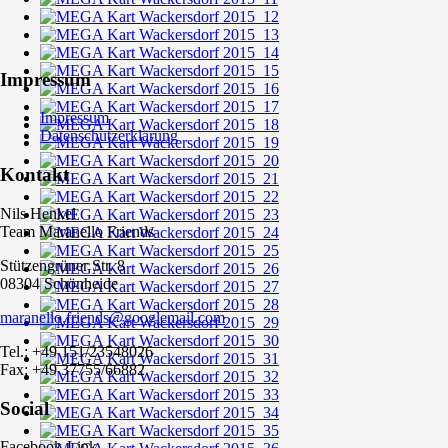
Impressum
Impressum
Datenschutzerklärung
Kontakt
Nils Henkel
Team Maranello Friends
Stützengrüner Str. 8
08304 Schönheide
maranello.friends@googlemail.com
Tel.: +49 151/23548026
Fax: +49 37755/66882
Social
Facebook-Link