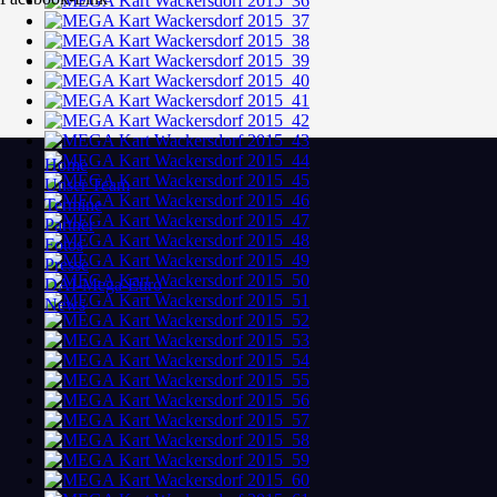
Home
Unser Team
Termine
Partner
Fotos
Presse
DAI-Mega-Euro
News