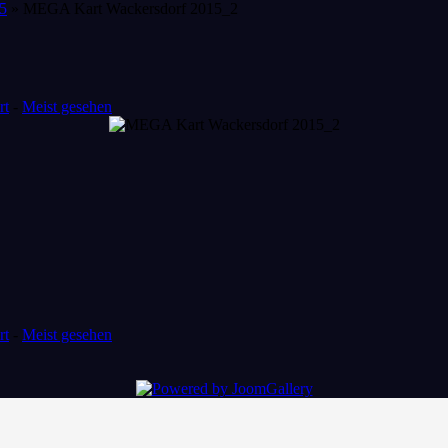
5
» MEGA Kart Wackersdorf 2015_2
rt
-
Meist gesehen
rt
-
Meist gesehen