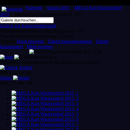
Startseite
»
Saison 2015
»
MEGA Kart Wackersdorf
2015
» MEGA Kart Wackersdorf 2015_176
Zurück zur Kategorieübersicht
Gesamtanzahl Bilder in allen Kategorien: 510
Zugriffe auf alle Bilder bislang: 124.037
TOP 12:
Hoch bewertet
-
Zuletzt hinzugekommen
-
Zuletzt
kommentiert
-
Meist gesehen
[Slideshow bei deaktiviertem JacaScript nicht nutzbar]
Zurück
Bild 175 von 199
Weiter
Bild 177 von 199