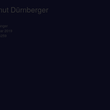
ut Dürnberger
änger
uar 2019
 4259