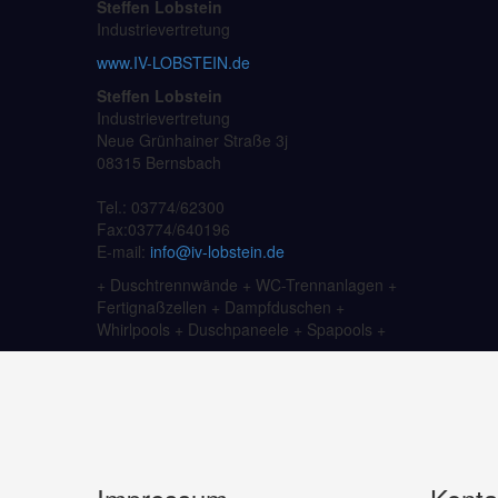
Steffen Lobstein
Industrievertretung
www.IV-LOBSTEIN.de
Steffen Lobstein
Industrievertretung
Neue Grünhainer Straße 3j
08315 Bernsbach
Tel.: 03774/62300
Fax:03774/640196
E-mail:
info@iv-lobstein.de
+ Duschtrennwände + WC-Trennanlagen +
Fertignaßzellen + Dampfduschen +
Whirlpools + Duschpaneele + Spapools +