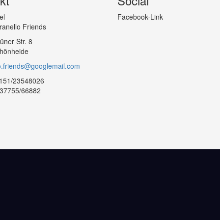
kt
Social
el
Facebook-Link
anello Friends
üner Str. 8
chönheide
o.friends@googlemail.com
9 151/23548026
 37755/66882