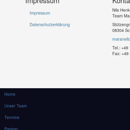
Impressum
Konta
Nils Henk
Impressum
Team Mar
Datenschutzerklärung
Stützengr
08304 S
maranell
Tel.: +4
Fax: +49
Home
Unser Team
Termine
Partner