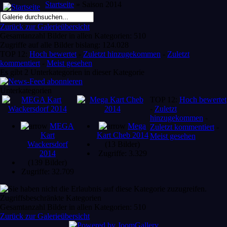
Startseite
» Saison 2014
Zurück zur Galerieübersicht
Gesamtanzahl Bilder in allen Kategorien: 510
Zugriffe auf alle Bilder bislang: 124.028
TOP 12:
Hoch bewertet
-
Zuletzt hinzugekommen
-
Zuletzt
kommentiert
-
Meist gesehen
Es gibt 2 Unterkategorien in dieser Kategorie
Unterkategorien
TOP 12:
Hoch bewertet
-
Zuletzt
hinzugekommen
-
MEGA
Mega
Zuletzt kommentiert
-
Kart
Kart Cheb 2014
Meist gesehen
Wackersdorf
(13 Bilder)
2014
Zugriffe: 3.329
(139 Bilder)
Zugriffe: 32.709
Zugriffsbeschränkte Kategorien
Gesamtanzahl Bilder in allen Kategorien: 510
Zurück zur Galerieübersicht