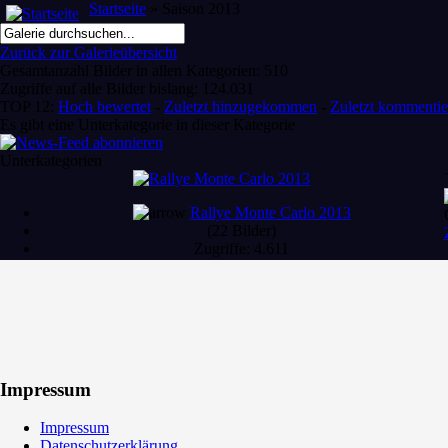
Startseite
» Saison 2013
Zurück zur Galerieübersicht
Gesamtanzahl Bilder in allen Kategorien: 510
Zugriffe auf alle Bilder bislang: 124.031
TOP 12:
Hoch bewertet
-
Zuletzt hinzugekommen
-
Zuletzt kommentie
Es gibt eine Unterkategorie in dieser Kategorie
Unterkategorien
Rallye Monte Carlo 2013
(22 Bilder)
Zugriffe: 4.611
Impressum
Impressum
Datenschutzerklärung