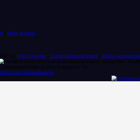
rt
-
Meist gesehen
TOP 12:
Hoch bewertet
-
Zuletzt hinzugekommen
-
Zuletzt kommentier
Zugrif
Gesamtanzahl Bilder in allen Kategorien: 510
Zurück zur Galerieübersicht