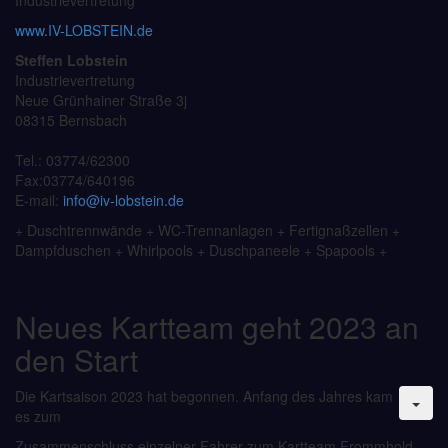
Industrievertretung
www.IV-LOBSTEIN.de
Steffen Lobstein
Industrievertretung
Neue Grünhainer Straße 3j
08315 Bernsbach
Tel.: 03774/62300
Fax:03774/640196
E-mail:
info@iv-lobstein.de
+ Duschtrennwände + WC-Trennanlagen + Fertignaßzellen +
Dampfduschen + Whirlpools + Duschpaneele + Spapools +
Neues Kartteam geht 2023 an
den Start
Die Kartsaison 2023 hat begonnen. Anfang des Jahres kam
es zum
Zusammenschluss einzelner Fahrer zum Kartteam Frommhold