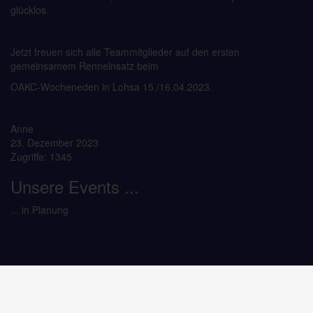
glücklos.
Jetzt freuen sich alle Teammitglieder auf den ersten
gemeinsamem Renneinsatz beim
OAKC-Wocheneden in Lohsa 15./16.04.2023.
Anne
23. Dezember 2023
Zugriffe: 1345
Unsere Events ...
... in Planung