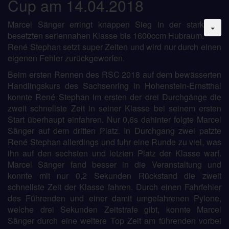
Cup am 14.04.2018
Marcel Sänger erringt knappen Sieg in der stark
besetzten seriennahen Klasse bis 1600ccm Hubraum.
René Stephan setzt super Zeiten und wird nur durch einen
eigenen Fehler zurückgeworfen.
Beim ersten Rennen des RSC 2018 auf dem bewässerten
Handlingskurs des Sachsenring in Hohenstein-Ernstthal
konnte René Stephan im ersten der drei Durchgänge die
zweit schnellste Zeit in seiner Klasse bei seinem ersten
Start überhaupt einfahren. Nur 0,6s dahinter folgte Marcel
Sänger auf dem dritten Platz. In Durchgang zwei patzte
René Stephan allerdings und fuhr eine Runde zu viel, was
ihn auf den sechsten und letzten Platz der Klasse warf.
Marcel Sänger fand besser in die Veranstaltung und
konnte mit nur 0,2 Sekunden Rückstand die zweit
schnellste Zeit der Klasse fahren. Durch einen Fahrfehler
des Führenden und einer damit umgefahrenen Pylone,
welche drei Sekunden Zeitstrafe gibt, konnte Marcel
Sänger durch eine weitere Top Zeit am führenden vorbei