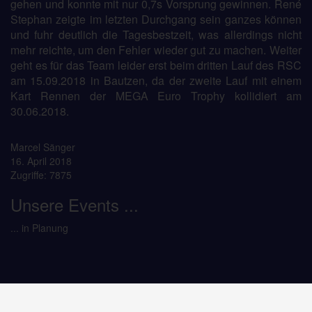
gehen und konnte mit nur 0,7s Vorsprung gewinnen. René
Stephan zeigte im letzten Durchgang sein ganzes können
und fuhr deutlich die Tagesbestzeit, was allerdings nicht
mehr reichte, um den Fehler wieder gut zu machen. Weiter
geht es für das Team leider erst beim dritten Lauf des RSC
am 15.09.2018 in Bautzen, da der zweite Lauf mit einem
Kart Rennen der MEGA Euro Trophy kollidiert am
30.06.2018.
Marcel Sänger
16. April 2018
Zugriffe: 7875
Unsere Events ...
... in Planung